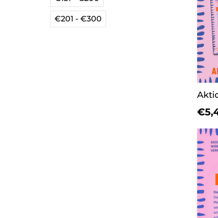
€201 - €300
€5,