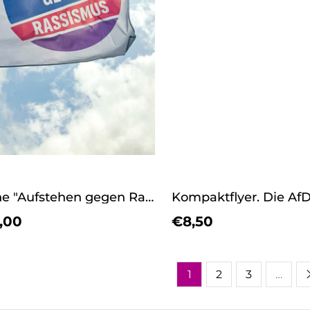
Fahne "Aufstehen gegen Rassismus"
,00
€8,50
1
2
3
…