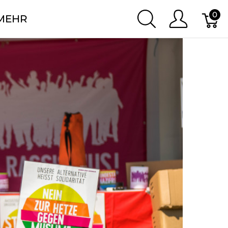
0
 MEHR