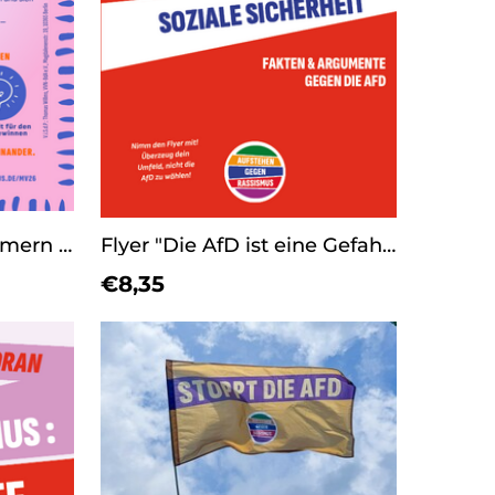
Mecklenburg-Vorpommern - Spickzettel zur Landtagswahl
Flyer "Die AfD ist eine Gefahr für Arbeitnehmer*innen"
€8,35