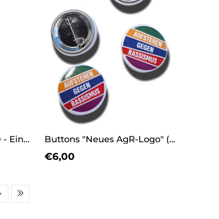
Kompaktflyer. Die AfD - Eine Gefahr für Beschäftigte
Buttons "Neues AgR-Logo" (5 Stück)
€6,00