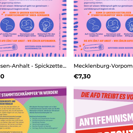
Sachsen-Anhalt - Spickzettel zur Landtagswahl
30
€7,30