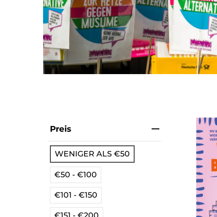
Preis
WENIGER ALS €50
€50 - €100
€101 - €150
€151 - €200