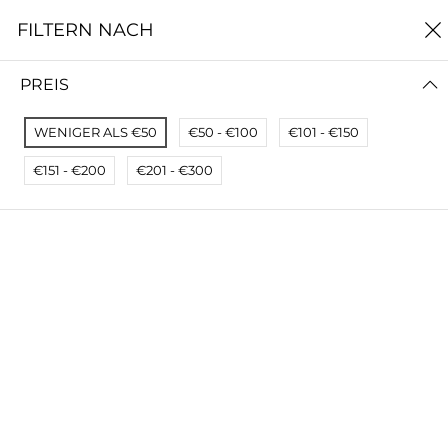
0
FILTERN NACH
Startseite
Aktionspakete
PREIS
AKTIONSPAKETE
WENIGER ALS €50
€50 - €100
€101 - €150
FILTERN NACH
PREIS (NIEDRIG - HOCH)
€151 - €200
€201 - €300
Pocket-Broschüre "Stammtischkämpfer*innen"
Broschüre "Sein Kampf"
€2,10
€2,90