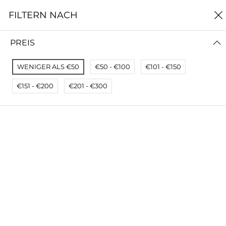
0
FILTERN NACH
Startseite
Buttons
PREIS
BUTTONS
WENIGER ALS €50
€50 - €100
€101 - €150
FILTERN NACH
NEUSTE ZUERST
€151 - €200
€201 - €300