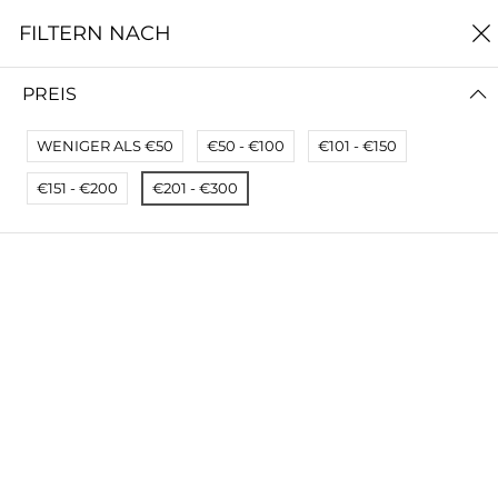
0
FILTERN NACH
Startseite
Fahnen, Transpis, Taschen & mehr
PREIS
FAHNEN, TRANSPIS, TASCHEN & MEHR
WENIGER ALS €50
€50 - €100
€101 - €150
FILTERN NACH
NEUSTE ZUERST
€151 - €200
€201 - €300
Keine Ergebnisse
Wir konnten keine Übereinstimmung für diese
Filter finden.
Bitte versuchen Sie eine andere Wahl.